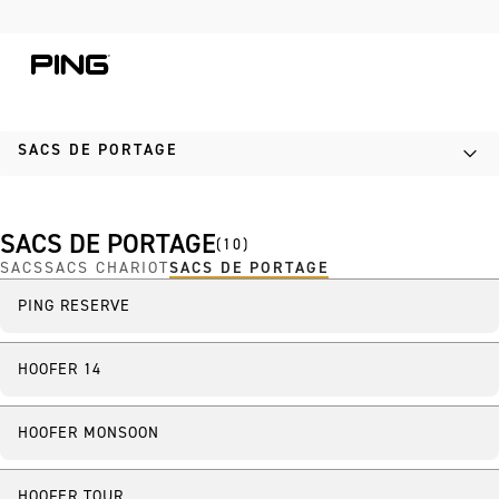
Skip to Content
Skip to Accessibility Statement
SACS DE PORTAGE
SACS DE PORTAGE
(
10
)
SACS
SACS CHARIOT
SACS DE PORTAGE
PING RESERVE
Nouveau
HOOFER 14
HOOFER MONSOON
HOOFER TOUR