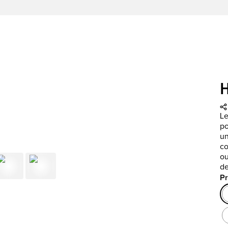
Le
po
un
co
ou
de
Pr
Pr