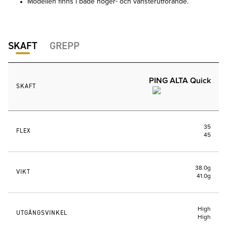
Modellen finns i både höger- och vänsterutförande.
SKAFT
GREPP
PING ALTA Quick
SKAFT
35
FLEX
45
38.0g
VIKT
41.0g
High
UTGÅNGSVINKEL
High