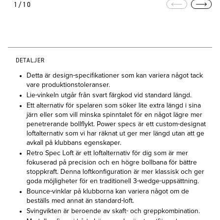
1/10
DETALJER
Detta är design-specifikationer som kan variera något tack
vare produktionstoleranser.
Lie-vinkeln utgår från svart färgkod vid standard längd.
Ett alternativ för spelaren som söker lite extra längd i sina
järn eller som vill minska spinntalet för en något lägre mer
penetrerande bollflykt. Power specs är ett custom-designat
loftalternativ som vi har räknat ut ger mer längd utan att ge
avkall på klubbans egenskaper.
Retro Spec Loft är ett loftalternativ för dig som är mer
fokuserad på precision och en högre bollbana för bättre
stoppkraft. Denna loftkonfiguration är mer klassisk och ger
goda möjligheter för en traditionell 3-wedge-uppsättning.
Bounce-vinklar på klubborna kan variera något om de
beställs med annat än standard-loft.
Svingvikten är beroende av skaft- och greppkombination.