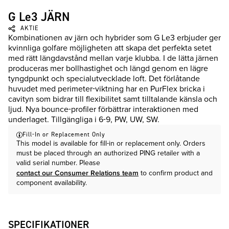
G Le3 JÄRN
AKTIE
Kombinationen av järn och hybrider som G Le3 erbjuder ger
kvinnliga golfare möjligheten att skapa det perfekta setet
med rätt längdavstånd mellan varje klubba. I de lätta järnen
produceras mer bollhastighet och längd genom en lägre
tyngdpunkt och specialutvecklade loft. Det förlåtande
huvudet med perimeter-viktning har en PurFlex bricka i
cavityn som bidrar till flexibilitet samt tilltalande känsla och
ljud. Nya bounce-profiler förbättrar interaktionen med
underlaget. Tillgängliga i 6-9, PW, UW, SW.
Fill-In or Replacement Only
This model is available for fill-in or replacement only. Orders
must be placed through an authorized PING retailer with a
valid serial number. Please
contact our Consumer Relations team
to confirm product and
component availability.
SPECIFIKATIONER