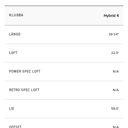
KLUBBA
Hybrid 4
LÄNGD
39 1/4"
LOFT
22.0°
POWER SPEC LOFT
N/A
RETRO SPEC LOFT
N/A
LIE
59.0°
OFFSET
N/A