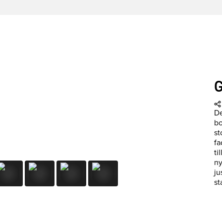
De
bo
st
fa
ti
ny
ju
st