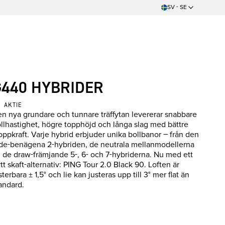
SV - SE
G440 HYBRIDER
AKTIE
n nya grundare och tunnare träffytan levererar snabbare
llhastighet, högre topphöjd och långa slag med bättre
oppkraft. Varje hybrid erbjuder unika bollbanor – från den
de-benägena 2-hybriden, de neutrala mellanmodellerna
ll de draw-främjande 5-, 6- och 7-hybriderna. Nu med ett
tt skaft-alternativ: PING Tour 2.0 Black 90. Loften är
sterbara ± 1,5° och lie kan justeras upp till 3° mer flat än
andard.