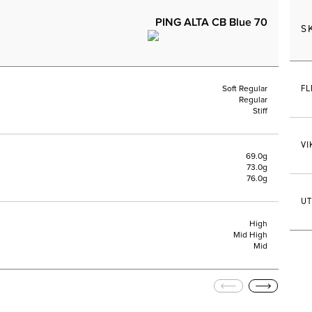
PING ALTA CB Blue 70
S
FL
Soft Regular
Regular
Stiff
VI
69.0g
73.0g
76.0g
UT
High
Mid High
Mid