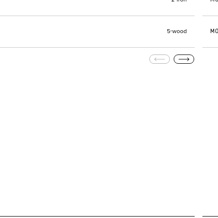
2-iron
MO
5-wood