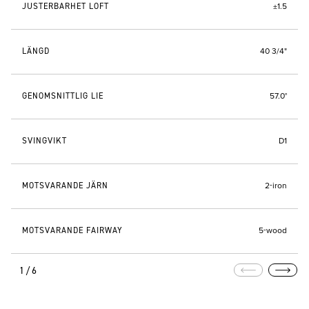
JUSTERBARHET LOFT
±1.5
LÄNGD
40 3/4"
GENOMSNITTLIG LIE
57.0°
SVINGVIKT
D1
MOTSVARANDE JÄRN
2-iron
MOTSVARANDE FAIRWAY
5-wood
1/6