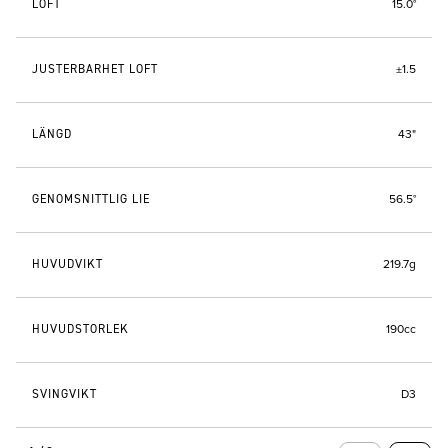
LOFT
15.0°
JUSTERBARHET LOFT
±1.5
LÄNGD
43"
GENOMSNITTLIG LIE
56.5°
HUVUDVIKT
219.7g
HUVUDSTORLEK
190cc
SVINGVIKT
D3