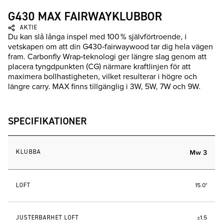
G430 MAX FAIRWAYKLUBBOR
AKTIE
Du kan slå långa inspel med 100 % självförtroende, i
vetskapen om att din G430‑fairwaywood tar dig hela vägen
fram. Carbonfly Wrap‑teknologi ger längre slag genom att
placera tyngdpunkten (CG) närmare kraftlinjen för att
maximera bollhastigheten, vilket resulterar i högre och
längre carry. MAX finns tillgänglig i 3W, 5W, 7W och 9W.
SPECIFIKATIONER
KLUBBA
Mw 3
LOFT
15.0°
JUSTERBARHET LOFT
±1.5