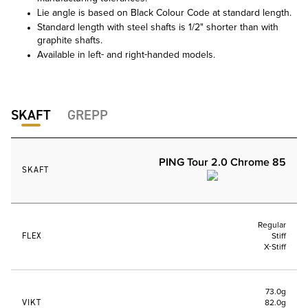
Lie angle is based on Black Colour Code at standard length.
Standard length with steel shafts is 1/2" shorter than with
graphite shafts.
Available in left- and right-handed models.
SKAFT
GREPP
PING Tour 2.0 Chrome 85
SKAFT
Regular
FLEX
Stiff
X-Stiff
73.0g
VIKT
82.0g