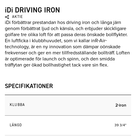
iDi DRIVING IRON
AKTIE
iDi förbättrar prestandan hos driving iron och långa järn
genom förbättrat ljud och känsla, och erbjuder skickligare
golfare tre olika loft för att passa deras önskade bollflykter.
En luftficka i klubbhuvudet, som vi kallar inR-Air-
technology, är en ny innovation som dämpar oönskade
frekvenser och ger en mer tillfredsställande bollträff. Loften
är optimerade för launch och spinn, och den smidda
träffytan ger ökad bollhastighet tack vare sin flex.
SPECIFIKATIONER
KLUBBA
2-iron
LÄNGD
39 3/4"