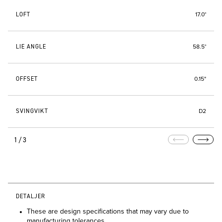
LOFT
17.0°
LIE ANGLE
58.5°
OFFSET
0.15"
SVINGVIKT
D2
1/3
DETALJER
These are design specifications that may vary due to
manufacturing tolerances.