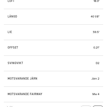
LOFT
18.0°
LÄNGD
40 1/8"
LIE
59.5°
OFFSET
0.21"
SVINGVIKT
D2
MOTSVARANDE JÄRN
Järn 2
MOTSVARANDE FAIRWAY
Mw 4