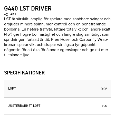
G440 LST DRIVER
AKTIE
LST är särskilt lämplig för spelare med snabbare svingar och
erbjuder mindre spinn, mer kontroll och en penetrerande
bollbana. En hetare träffyta, lättare totalvikt och längre skaft
(46") ger högre bollhastighet och längre slag samtidigt som
spridningen fortsatt är tät. Free Hosel och Carbonfly Wrap-
kronan sparar vikt och skapar vår lägsta tyngdpunkt
någonsin för att öka förlåtande egenskaper och ge ett mer
tilltalande ljud.
SPECIFIKATIONER
LOFT
9.0°
JUSTERBARHET LOFT
±1.5