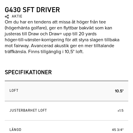
G430 SFT DRIVER
AKTIE
Om du har en tendens att missa åt höger från tee
(högerhänta golfare), ger en flyttbar bakvikt som kan
justeras till Draw och Draw+ upp till 20 yards
höger‑till‑vänster‑korrigering för att styra slagen tillbaka
mot fairway. Avancerad akustik ger en mer tilltalande
träffkänsla. Finns tillgänglig i 10,5° loft.
SPECIFIKATIONER
LOFT
10.5°
JUSTERBARHET LOFT
±1.5
LÄNGD
45 3/4"