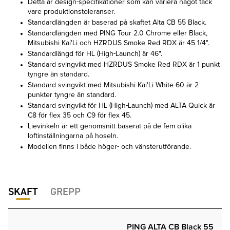
Detta är design-specifikationer som kan variera något tack
vare produktionstoleranser.
Standardlängden är baserad på skaftet Alta CB 55 Black.
Standardlängden med PING Tour 2.0 Chrome eller Black,
Mitsubishi Kai'Li och HZRDUS Smoke Red RDX är 45 1/4".
Standardlängd för HL (High-Launch) är 46".
Standard svingvikt med HZRDUS Smoke Red RDX är 1 punkt
tyngre än standard.
Standard svingvikt med Mitsubishi Kai'Li White 60 är 2
punkter tyngre än standard.
Standard svingvikt för HL (High-Launch) med ALTA Quick är
C8 för flex 35 och C9 för flex 45.
Lievinkeln är ett genomsnitt baserat på de fem olika
loftinställningarna på hoseln.
Modellen finns i både höger- och vänsterutförande.
SKAFT
GREPP
PING ALTA CB Black 55