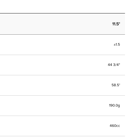
11.5°
±1.5
44 3/4"
58.5°
190.0g
460cc