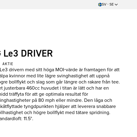
SV - SE
 Le3 DRIVER
AKTIE
Le3 drivern med sitt höga MOI-värde är framtagen för att
älpa kvinnor med lite lägre svinghastighet att uppnå
gre bollflykt och slag som går längre och rakare från tee.
t justerbara 460cc huvudet i titan är lätt och har en
idd träffyta för att ge optimala resultat för
inghastigheter på 80 mph eller mindre. Den låga och
kåtflyttade tyngdpunkten hjälper att leverera snabbare
llhastighet och högre bollflykt med tätare spridning.
andardloft: 11.5°.