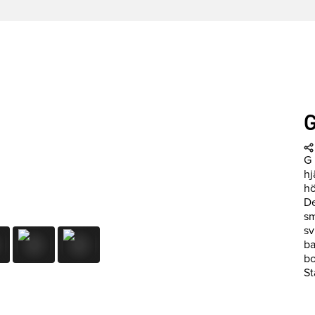
G
G 
hj
hö
De
sm
sv
ba
bo
St