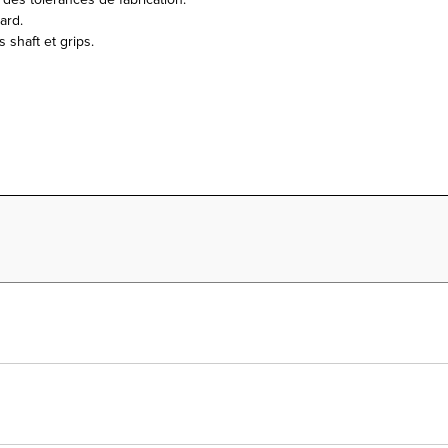
des tolérances de fabrication.
ard.
shaft et grips.