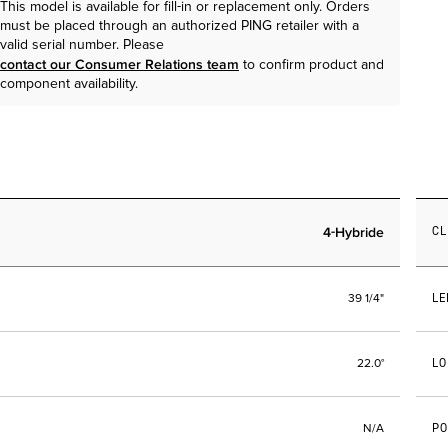
This model is available for fill-in or replacement only. Orders
must be placed through an authorized PING retailer with a
valid serial number. Please
contact our Consumer Relations team
to confirm product and
component availability.
4-Hybride
C
LE
39 1/4"
LO
22.0°
PO
N/A