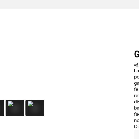
G
La
pe
ga
fe
re
di
ba
fa
no
Di