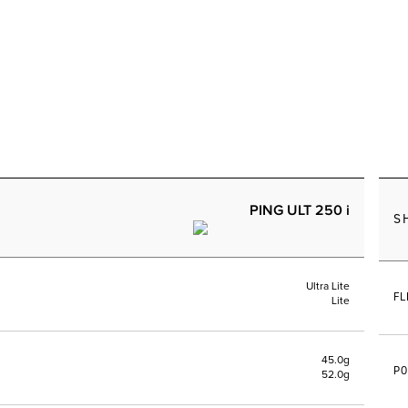
PING ULT 250 i
S
Ultra Lite
FL
Lite
45.0g
PO
52.0g