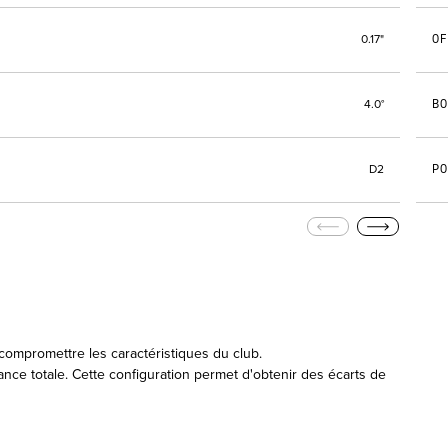
OF
0.17"
B
4.0°
PO
D2
compromettre les caractéristiques du club.
stance totale. Cette configuration permet d'obtenir des écarts de