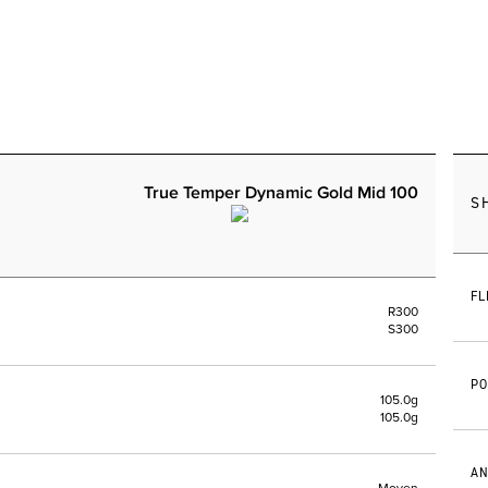
True Temper Dynamic Gold Mid 100
S
FL
R300
S300
PO
105.0g
105.0g
AN