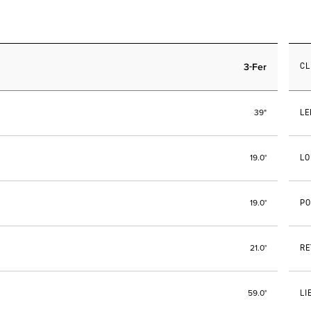
3-Fer
C
LE
39"
LO
19.0°
PO
19.0°
RE
21.0°
LI
59.0°