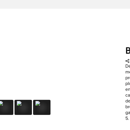
Dé
me
pr
pl
en
ca
de
br
ga
5.