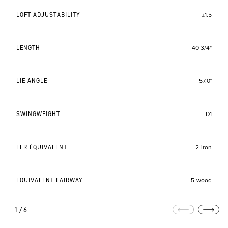
LOFT ADJUSTABILITY
±1.5
LENGTH
40 3/4"
LIE ANGLE
57.0°
SWINGWEIGHT
D1
FER ÉQUIVALENT
2-iron
EQUIVALENT FAIRWAY
5-wood
1/6