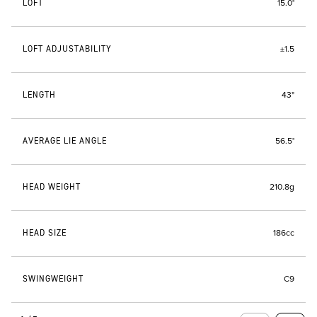
LOFT
15.0°
LOFT ADJUSTABILITY
±1.5
LENGTH
43"
AVERAGE LIE ANGLE
56.5°
HEAD WEIGHT
210.8g
HEAD SIZE
186cc
SWINGWEIGHT
C9