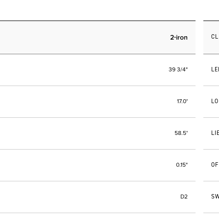
2-iron
C
LE
39 3/4"
LO
17.0°
LI
58.5°
OF
0.15"
SW
D2