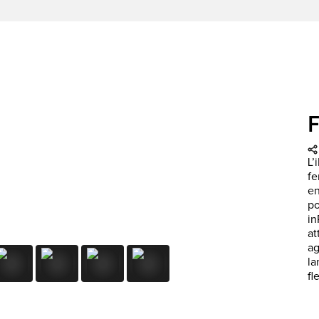
F
L’
fe
en
po
in
at
ag
la
fl