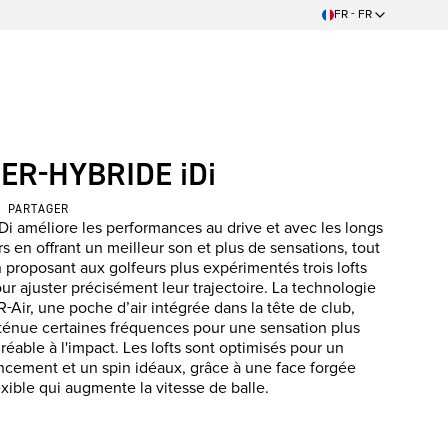
FR - FR
ER-HYBRIDE iDi
PARTAGER
iDi améliore les performances au drive et avec les longs
rs en offrant un meilleur son et plus de sensations, tout
 proposant aux golfeurs plus expérimentés trois lofts
ur ajuster précisément leur trajectoire. La technologie
R-Air, une poche d’air intégrée dans la tête de club,
ténue certaines fréquences pour une sensation plus
réable à l'impact. Les lofts sont optimisés pour un
ncement et un spin idéaux, grâce à une face forgée
exible qui augmente la vitesse de balle.