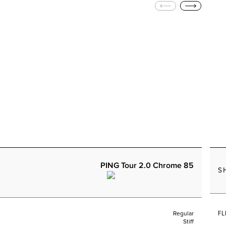
PING Tour 2.0 Chrome 85
S
FL
Regular
Stiff