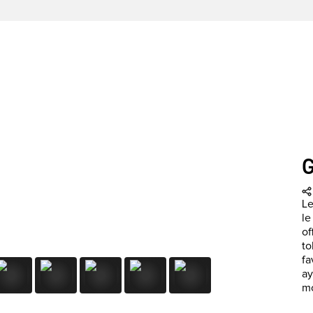
Le
le
of
to
fa
ay
mo