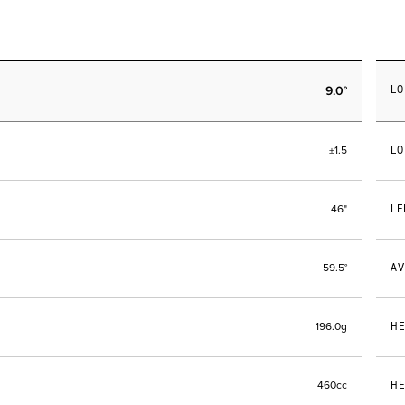
9.0°
LO
LO
±1.5
LE
46"
AV
59.5°
HE
196.0g
HE
460cc