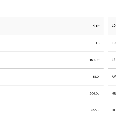
9.0°
LO
LO
±1.5
LE
45 3/4"
AV
58.0°
HE
206.0g
HE
460cc