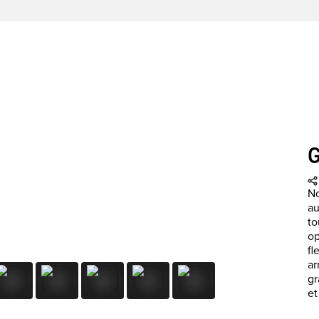
No
au
to
op
fl
ar
gr
et