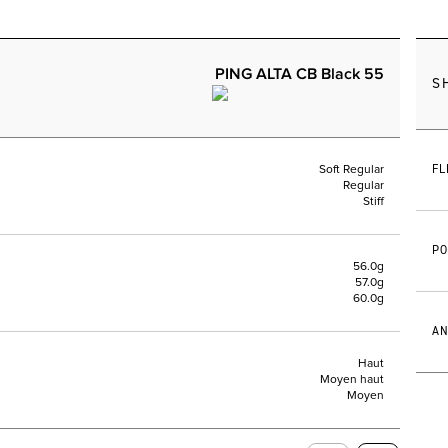
PING ALTA CB Black 55
S
FL
Soft Regular
Regular
Stiff
PO
56.0g
57.0g
60.0g
AN
Haut
Moyen haut
Moyen