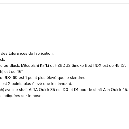
des tolérances de fabrication.
ck.
me ou Black, Mitsubishi Kai'Li et HZRDUS Smoke Red RDX est de 45 ¼".
) est de 46".
RDX 60 est 1 point plus élevé que le standard.
 est 2 points plus élevé que le standard.
ch) avec le shaft ALTA Quick 35 est D0 et D1 pour le shaft Alta Quick 45.
s indiquées sur le hosel.