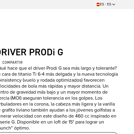
ES - ES
DRIVER PRODi G
COMPARTIR
ué hace que el driver Prodi G sea más largo y tolerante?
 cara de titanio Ti 6-4 más delgada y la nueva tecnología
insistency (vuelo y rodada optimizados) favorecen
locidades de bola más rápidas y mayor distancia. Un
ntro de gravedad más bajo y un mayor momento de
ercia (MOI) aseguran tolerancia en los golpes. Los
rbuladores en la corona, la cabeza más ligera y la varilla
 grafito liviano también ayudan a los jóvenes golfistas a
nerar velocidad con este diseño de 460 cc inspirado en
 serie G. Disponible en un loft de 15° para lograr un
aunch" óptimo.