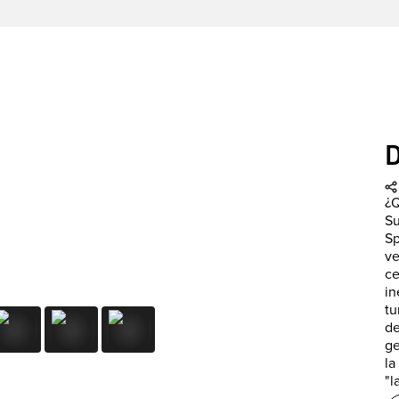
¿Q
Su
Sp
ve
ce
in
tu
de
ge
la
"l