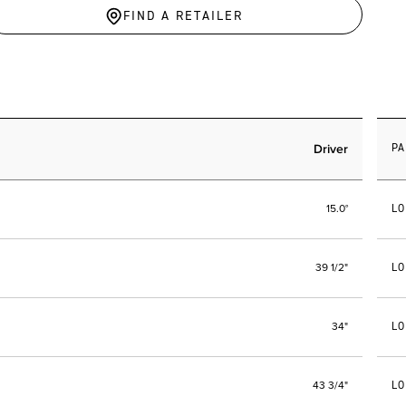
FIND A RETAILER
Driver
PA
LO
15.0°
LO
39 1/2"
LO
34"
LO
43 3/4"