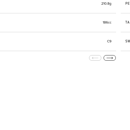
PE
210.8g
TA
186cc
SW
C9