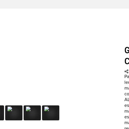
Pa
le
má
co
AL
es
ma
es
ma
re