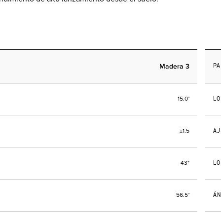
Madera 3
PA
LO
15.0°
AJ
±1.5
LO
43"
ÁN
56.5°