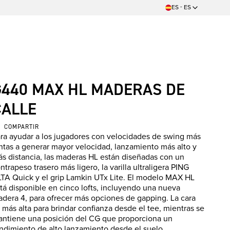
ES - ES
G440 MAX HL MADERAS DE
CALLE
COMPARTIR
ra ayudar a los jugadores con velocidades de swing más
ntas a generar mayor velocidad, lanzamiento más alto y
s distancia, las maderas HL están diseñadas con un
ntrapeso trasero más ligero, la varilla ultraligera PING
TA Quick y el grip Lamkin UTx Lite. El modelo MAX HL
tá disponible en cinco lofts, incluyendo una nueva
dera 4, para ofrecer más opciones de gapping. La cara
 más alta para brindar confianza desde el tee, mientras se
ntiene una posición del CG que proporciona un
ndimiento de alto lanzamiento desde el suelo.