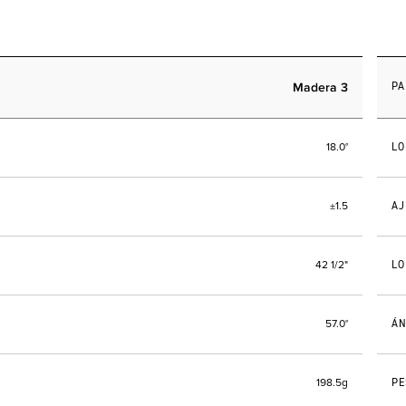
Madera 3
PA
LO
18.0°
AJ
±1.5
LO
42 1/2"
ÁN
57.0°
PE
198.5g