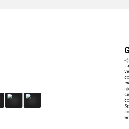
La
ve
co
ma
aj
ce
co
Sp
co
en