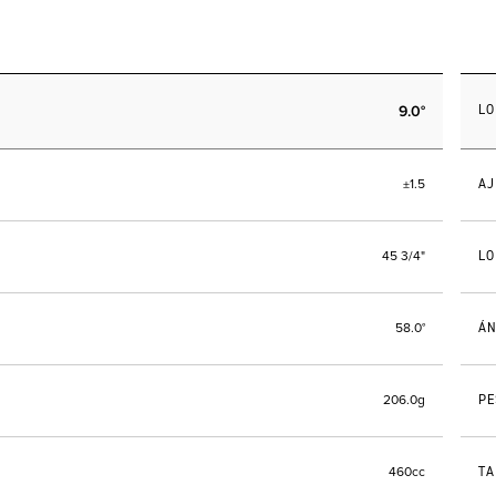
9.0°
LO
AJ
±1.5
LO
45 3/4"
ÁN
58.0°
PE
206.0g
TA
460cc