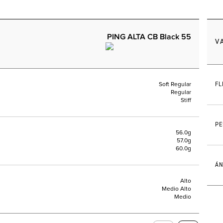
PING ALTA CB Black 55
V
FL
Soft Regular
Regular
Stiff
PE
56.0g
57.0g
60.0g
ÁN
Alto
Medio Alto
Medio