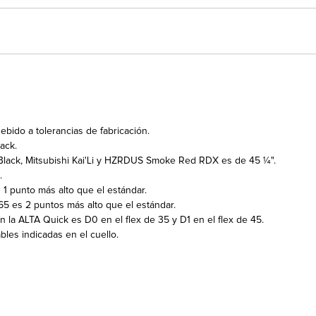
bido a tolerancias de fabricación.
ack.
 Black, Mitsubishi Kai'Li y HZRDUS Smoke Red RDX es de 45 ¼".
.
 1 punto más alto que el estándar.
65 es 2 puntos más alto que el estándar.
n la ALTA Quick es D0 en el flex de 35 y D1 en el flex de 45.
bles indicadas en el cuello.