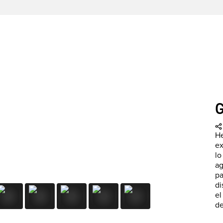
He
ex
lo
ag
pa
di
el
de