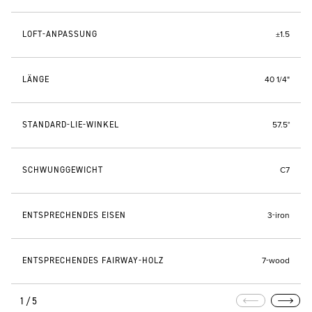
LOFT-ANPASSUNG
±1.5
LÄNGE
40 1/4"
STANDARD-LIE-WINKEL
57.5°
SCHWUNGGEWICHT
C7
ENTSPRECHENDES EISEN
3-iron
ENTSPRECHENDES FAIRWAY-HOLZ
7-wood
1/5