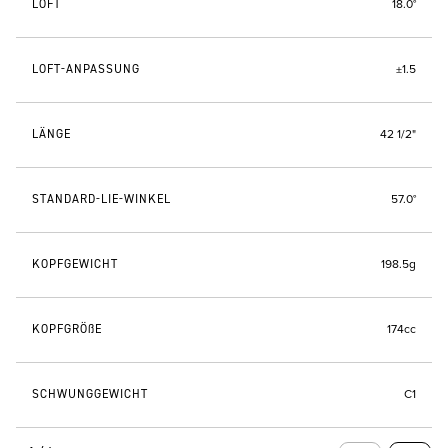
LOFT
18.0°
LOFT-ANPASSUNG
±1.5
LÄNGE
42 1/2"
STANDARD-LIE-WINKEL
57.0°
KOPFGEWICHT
198.5g
KOPFGRÖßE
174cc
SCHWUNGGEWICHT
C1